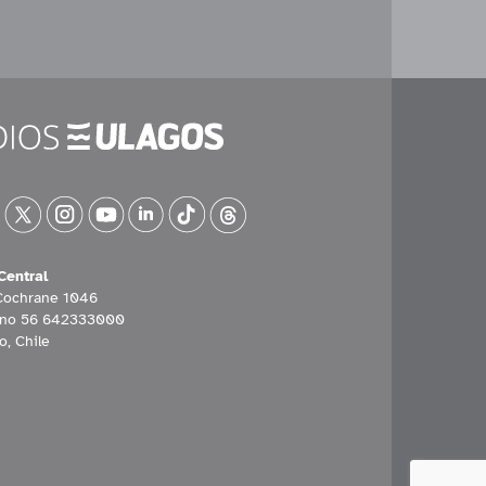
Central
Cochrane 1046
ono 56 642333000
o, Chile