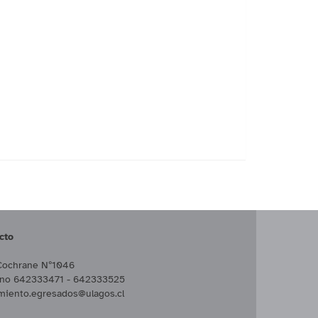
cto
Cochrane Nº1046
ono 642333471 - 642333525
miento.egresados@ulagos.cl