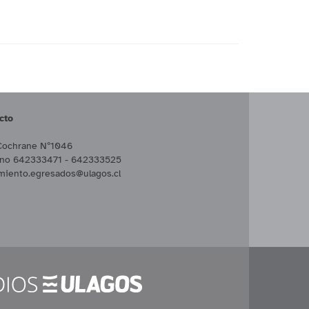
cto
Cochrane Nº1046
ono 642333471 - 642333525
miento.egresados@ulagos.cl