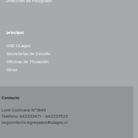
Dirección de Postgrado
principal
USE ULagos
Secretarías de Estudio
Oficinas de Titulación
Otros
Contacto
Lord Cochrane Nº1046
Teléfono 642333471 - 642333525
seguimiento.egresados@ulagos.cl