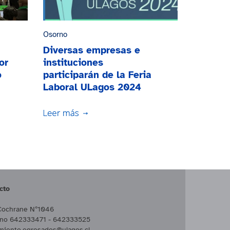
Osorno
Diversas empresas e
or
instituciones
o
participarán de la Feria
Laboral ULagos 2024
cto
Cochrane Nº1046
ono 642333471 - 642333525
miento.egresados@ulagos.cl