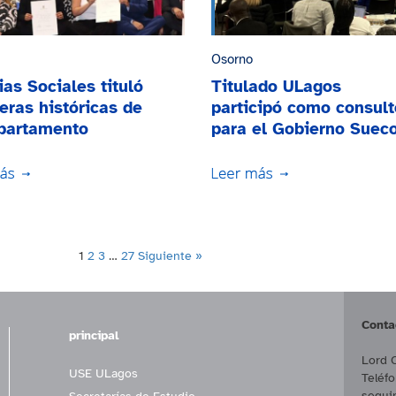
Osorno
ias Sociales tituló
Titulado ULagos
eras históricas de
participó como consult
partamento
para el Gobierno Suec
1
2
3
…
27
Siguiente »
Conta
principal
Lord 
USE ULagos
Teléf
segui