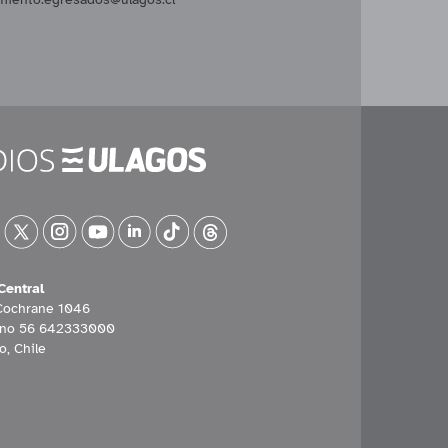
Central
Cochrane 1046
ono 56 642333000
o, Chile