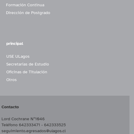
Formación Continua
Dirección de Postgrado
principal
USE ULagos
Secretarías de Estudio
Oficinas de Titulación
Otros
Contacto
Lord Cochrane Nº1046
Teléfono 642333471 - 642333525
seguimiento.egresados@ulagos.cl