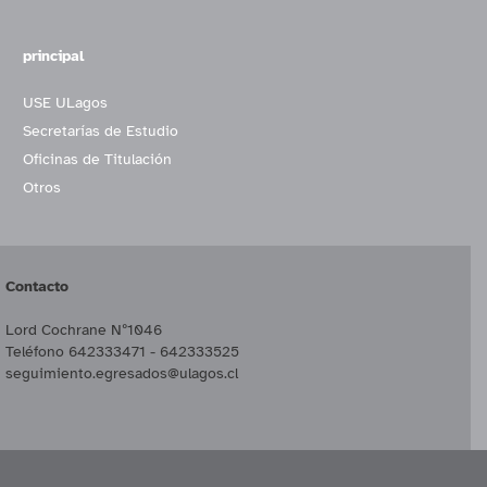
principal
USE ULagos
Secretarías de Estudio
Oficinas de Titulación
Otros
Contacto
Lord Cochrane Nº1046
Teléfono 642333471 - 642333525
seguimiento.egresados@ulagos.cl