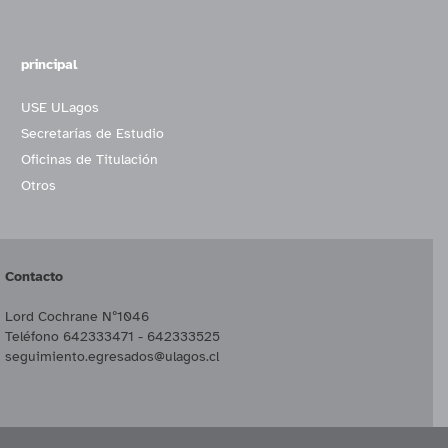
principal
USE ULagos
Secretarías de Estudio
Oficinas de Titulación
Otros
Contacto
Lord Cochrane Nº1046
Teléfono 642333471 - 642333525
seguimiento.egresados@ulagos.cl