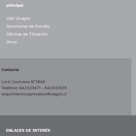
principal
USE ULagos
Secretarías de Estudio
Oficinas de Titulación
Otros
Contacto
Lord Cochrane Nº1046
Teléfono 642333471 - 642333525
seguimiento.egresados@ulagos.cl
ENLACES DE INTERÉS