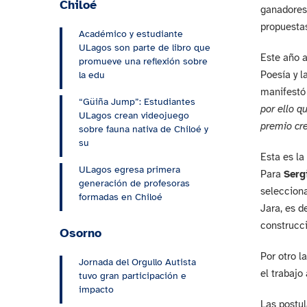
Chiloé
ganadores 
propuestas
Académico y estudiante
ULagos son parte de libro que
Este año a
promueve una reflexión sobre
Poesía y l
la edu
manifestó
“Güiña Jump”: Estudiantes
por ello q
ULagos crean videojuego
premio cre
sobre fauna nativa de Chiloé y
su
Esta es la
ULagos egresa primera
Para
Serg
generación de profesoras
selecciona
formadas en Chiloé
Jara, es d
construcci
Osorno
Por otro l
Jornada del Orgullo Autista
el trabajo
tuvo gran participación e
impacto
Las postul