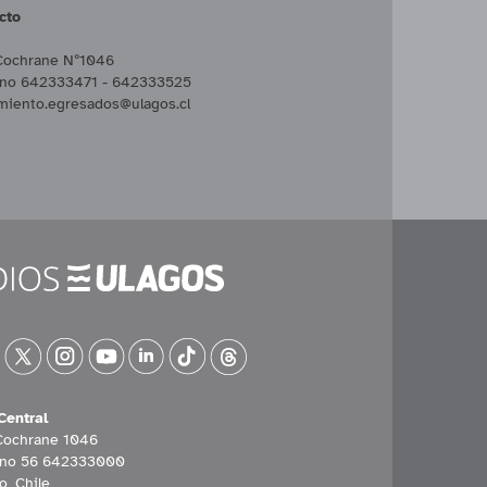
cto
Cochrane Nº1046
ono 642333471 - 642333525
miento.egresados@ulagos.cl
Central
Cochrane 1046
ono 56 642333000
o, Chile