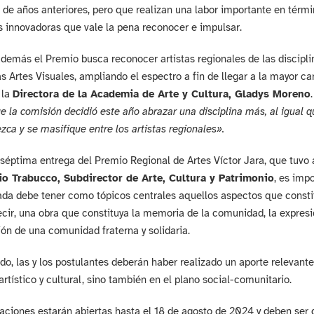
de años anteriores, pero que realizan una labor importante en térmi
 innovadoras que vale la pena reconocer e impulsar.
demás el Premio busca reconocer artistas regionales de las disciplin
as Artes Visuales, ampliando el espectro a fin de llegar a la mayor can
 la
Directora de la Academia de Arte y Cultura, Gladys Moreno
.
ue la comisión decidió este año abrazar una disciplina más, al igual qu
zca y se masifique entre los artistas regionales».
 séptima entrega del Premio Regional de Artes Víctor Jara, que tuvo
io Trabucco, Subdirector de Arte, Cultura y Patrimonio
, es imp
da debe tener como tópicos centrales aquellos aspectos que constitu
ecir, una obra que constituya la memoria de la comunidad, la expresió
ón de una comunidad fraterna y solidaria.
ado, las y los postulantes deberán haber realizado un aporte relevan
 artístico y cultural, sino también en el plano social-comunitario.
aciones estarán abiertas hasta el 18 de agosto de 2024 y deben ser 