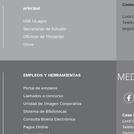
Conta
principal
Lord 
USE ULagos
Teléf
segui
Secretarías de Estudio
Oficinas de Titulación
Otros
EMPLEOS Y HERRAMIENTAS
Portal de empleos
Llamados a concurso
Unidad de Imagen Corporativa
Sistema de Bibliotecas
Casa 
Consulta Boleta Electrónica
Lord 
Pagos Online
Teléf
Osorn